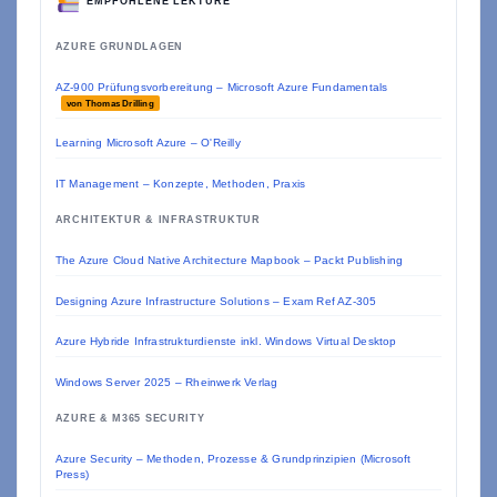
EMPFOHLENE LEKTÜRE
AZURE GRUNDLAGEN
AZ-900 Prüfungsvorbereitung – Microsoft Azure Fundamentals
von Thomas Drilling
Learning Microsoft Azure – O'Reilly
IT Management – Konzepte, Methoden, Praxis
ARCHITEKTUR & INFRASTRUKTUR
The Azure Cloud Native Architecture Mapbook – Packt Publishing
Designing Azure Infrastructure Solutions – Exam Ref AZ-305
Azure Hybride Infrastrukturdienste inkl. Windows Virtual Desktop
Windows Server 2025 – Rheinwerk Verlag
AZURE & M365 SECURITY
Azure Security – Methoden, Prozesse & Grundprinzipien (Microsoft
Press)