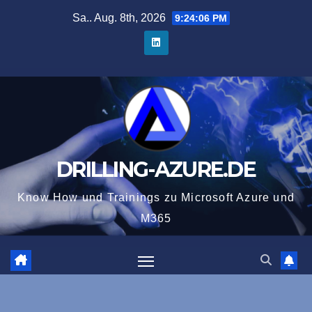
Zum
Sa.. Aug. 8th, 2026
9:24:07 PM
Inhalt
springen
DRILLING-AZURE.DE
Know How und Trainings zu Microsoft Azure und
M365