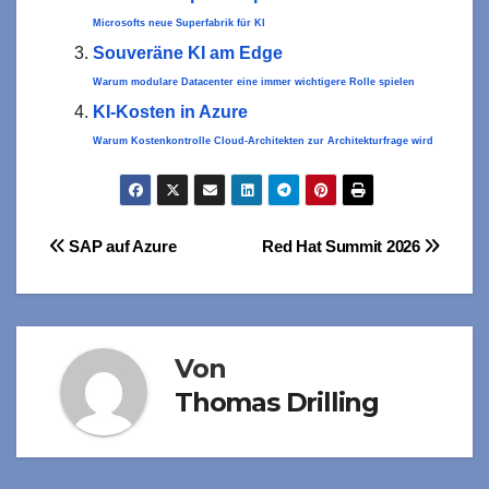
Microsofts neue Superfabrik für KI
Souveräne KI am Edge
Warum modulare Datacenter eine immer wichtigere Rolle spielen
KI-Kosten in Azure
Warum Kostenkontrolle Cloud-Architekten zur Architekturfrage wird
Beitragsnavigation
SAP auf Azure
Red Hat Summit 2026
Von
Thomas Drilling