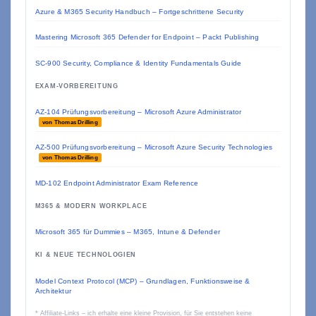
Azure & M365 Security Handbuch – Fortgeschrittene Security
Mastering Microsoft 365 Defender for Endpoint – Packt Publishing
SC-900 Security, Compliance & Identity Fundamentals Guide
EXAM-VORBEREITUNG
AZ-104 Prüfungsvorbereitung – Microsoft Azure Administrator
von Thomas Drilling
AZ-500 Prüfungsvorbereitung – Microsoft Azure Security Technologies
von Thomas Drilling
MD-102 Endpoint Administrator Exam Reference
M365 & MODERN WORKPLACE
Microsoft 365 für Dummies – M365, Intune & Defender
KI & NEUE TECHNOLOGIEN
Model Context Protocol (MCP) – Grundlagen, Funktionsweise &
Architektur
* Affiliate-Links – ich erhalte eine kleine Provision, für Sie entstehen keine