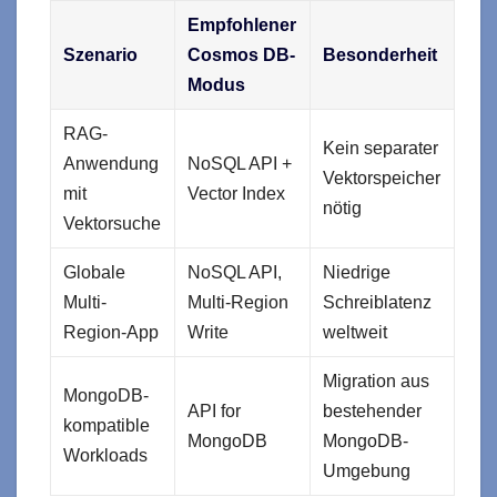
Empfohlener
Szenario
Cosmos DB-
Besonderheit
Modus
RAG-
Kein separater
Anwendung
NoSQL API +
Vektorspeicher
mit
Vector Index
nötig
Vektorsuche
Globale
NoSQL API,
Niedrige
Multi-
Multi-Region
Schreiblatenz
Region-App
Write
weltweit
Migration aus
MongoDB-
API for
bestehender
kompatible
MongoDB
MongoDB-
Workloads
Umgebung