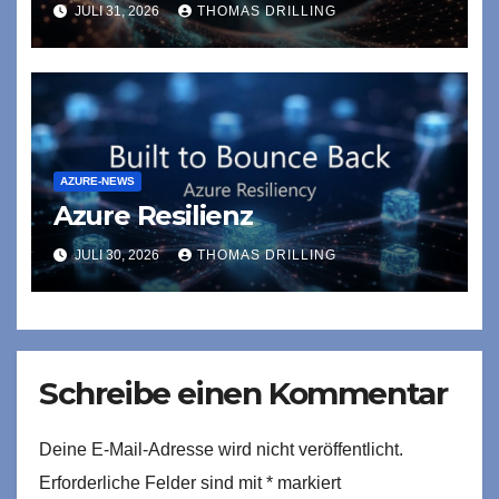
und AMD auf Azure
JULI 31, 2026
THOMAS DRILLING
AZURE-NEWS
Azure Resilienz
JULI 30, 2026
THOMAS DRILLING
Schreibe einen Kommentar
Deine E-Mail-Adresse wird nicht veröffentlicht.
Erforderliche Felder sind mit
*
markiert