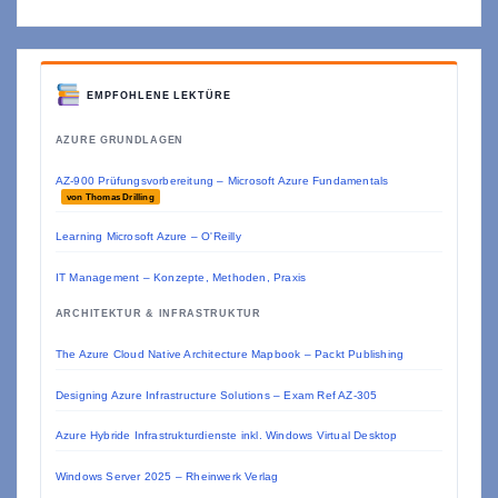
EMPFOHLENE LEKTÜRE
AZURE GRUNDLAGEN
AZ-900 Prüfungsvorbereitung – Microsoft Azure Fundamentals
von Thomas Drilling
Learning Microsoft Azure – O'Reilly
IT Management – Konzepte, Methoden, Praxis
ARCHITEKTUR & INFRASTRUKTUR
The Azure Cloud Native Architecture Mapbook – Packt Publishing
Designing Azure Infrastructure Solutions – Exam Ref AZ-305
Azure Hybride Infrastrukturdienste inkl. Windows Virtual Desktop
Windows Server 2025 – Rheinwerk Verlag