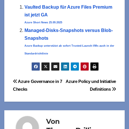
Vaulted Backup für Azure Files Premium
ist jetzt GA
Azure Short News 25.09.2025
Managed-Disks-Snapshots versus Blob-
Snapshots
Azure Backup unterstützt ab sofort Trusted-Launch-VMs auch in der
Standardrichtlinie
Beitragsnavigation
Azure Governance in 7
Azure Policy und Initiative
Checks
Definitions
Von