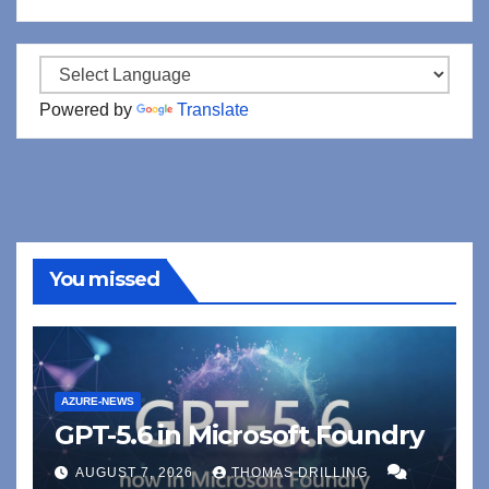
Powered by
Translate
You missed
AZURE-NEWS
GPT-5.6 in Microsoft Foundry
AUGUST 7, 2026
THOMAS DRILLING