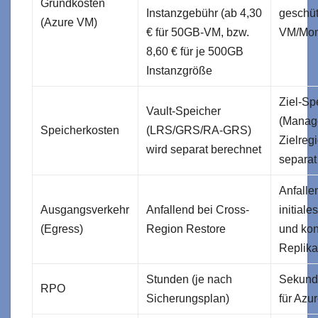
Grundkosten
Instanzgebühr (ab 4,30
geschüt
(Azure VM)
€ für 50GB-VM, bzw.
VM/Mon
8,60 € für je 500GB
Instanzgröße
Ziel-Sp
Vault-Speicher
(Manage
Speicherkosten
(LRS/GRS/RA-GRS)
Zielreg
wird separat berechnet
separat
Anfalle
Ausgangsverkehr
Anfallend bei Cross-
initial
(Egress)
Region Restore
und kon
Replika
Stunden (je nach
Sekund
RPO
Sicherungsplan)
für Azu