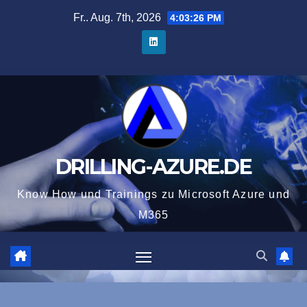
Zum
Fr.. Aug. 7th, 2026
4:03:27 PM
Inhalt
springen
DRILLING-AZURE.DE
Know How und Trainings zu Microsoft Azure und
M365