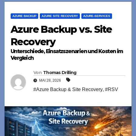
AZURE BACKUP
AZURE SITE RECOVERY
AZURE-SERVICES
Azure Backup vs. Site
Recovery
Unterschiede, Einsatzszenarien und Kosten im
Vergleich
Von
Thomas Drilling
MAI 28, 2026
#Azure Backup & Site Recovery
,
#RSV