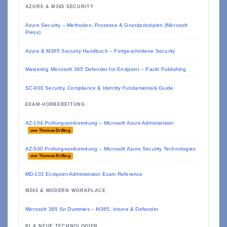
AZURE & M365 SECURITY
Azure Security – Methoden, Prozesse & Grundprinzipien (Microsoft
Press)
Azure & M365 Security Handbuch – Fortgeschrittene Security
Mastering Microsoft 365 Defender for Endpoint – Packt Publishing
SC-900 Security, Compliance & Identity Fundamentals Guide
EXAM-VORBEREITUNG
AZ-104 Prüfungsvorbereitung – Microsoft Azure Administrator
von Thomas Drilling
AZ-500 Prüfungsvorbereitung – Microsoft Azure Security Technologies
von Thomas Drilling
MD-102 Endpoint Administrator Exam Reference
M365 & MODERN WORKPLACE
Microsoft 365 für Dummies – M365, Intune & Defender
KI & NEUE TECHNOLOGIEN