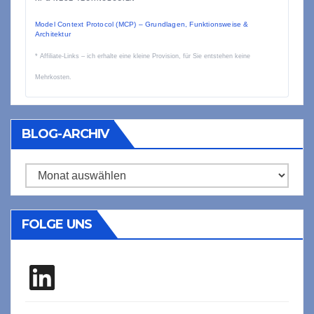
Model Context Protocol (MCP) – Grundlagen, Funktionsweise &
Architektur
* Affiliate-Links – ich erhalte eine kleine Provision, für Sie entstehen keine
Mehrkosten.
BLOG-ARCHIV
Blog-
Archiv
FOLGE UNS
LinkedIn