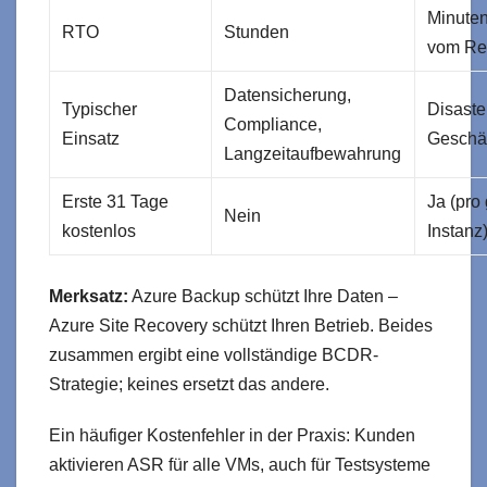
Minuten
RTO
Stunden
vom Re
Datensicherung,
Typischer
Disaste
Compliance,
Einsatz
Geschäf
Langzeitaufbewahrung
Erste 31 Tage
Ja (pro
Nein
kostenlos
Instanz
Merksatz:
Azure Backup schützt Ihre Daten –
Azure Site Recovery schützt Ihren Betrieb. Beides
zusammen ergibt eine vollständige BCDR-
Strategie; keines ersetzt das andere.
Ein häufiger Kostenfehler in der Praxis: Kunden
aktivieren ASR für alle VMs, auch für Testsysteme