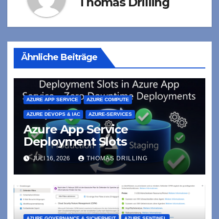
Thomas Drilling
Ähnliche Beiträge
AZURE APP SERVICE
AZURE COMPUTE
AZURE DEVOPS & IAC
AZURE-SERVICES
Azure App Service
Deployment Slots
JULI 16, 2026
THOMAS DRILLING
AZURE GOVERNANCE & SICHERHEIT
AZURE SENTINEL