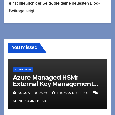
einschließlich der Seite, die deine neuesten Blog-
Beiträge zeigt.
You missed
AZURE-NEWS
Azure Managed HSM:
External Key Management
jetzt in Public Preview
AUGUST 10, 2026
THOMAS DRILLING
KEINE KOMMENTARE