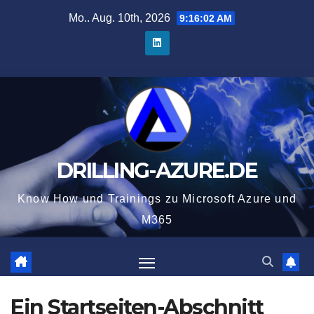
Zum
Mo.. Aug. 10th, 2026
9:16:02 AM
Inhalt
springen
DRILLING-AZURE.DE
Know How und Trainings zu Microsoft Azure und
M365
Ein Startseiten-Abschnitt