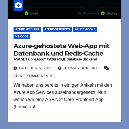
AZURE WEB APP
AZURE-SERVICES
AZURE-TOOLS
VS CODE
Azure-gehostete Web-App mit
Datenbank und Redis-Cache
ASP.NET Core App mit Azure SQL Database Backend
bereitstellen
OKTOBER 5, 2023
THOMAS DRILLING
KEINE KOMMENTARE
Wir haben uns bereits in einigen Artikeln mit den
Azure App Services auseinandergesetzt. Nun
wollen wir eine ASP.Net-Core-Frontend-App
(Linux) auf…