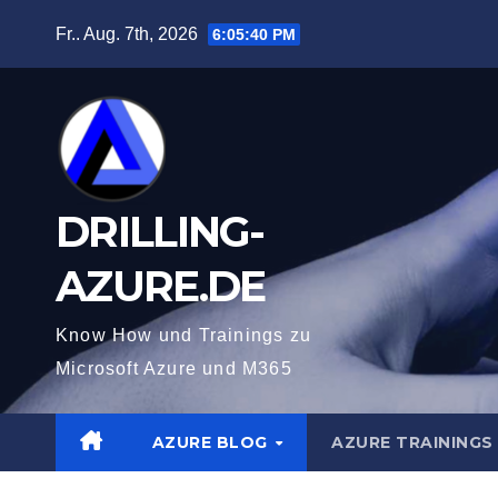
Zum
Fr.. Aug. 7th, 2026
6:05:41 PM
Inhalt
springen
DRILLING-
AZURE.DE
Know How und Trainings zu
Microsoft Azure und M365
AZURE BLOG
AZURE TRAININGS