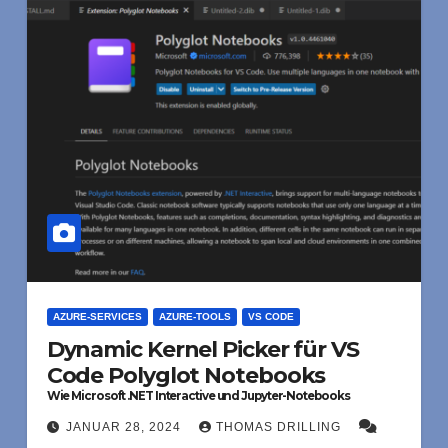
AZURE-SERVICES
AZURE-TOOLS
VS CODE
Dynamic Kernel Picker für VS
Code Polyglot Notebooks
Wie Microsoft .NET Interactive und Jupyter-Notebooks
integriert
JANUAR 28, 2024
THOMAS DRILLING