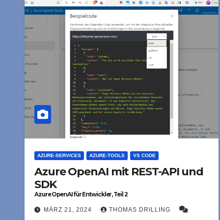
AZURE-SERVICES
AZURE-TOOLS
VS CODE
Azure OpenAI mit REST-API und
SDK
Azure OpenAI für Entwickler, Teil 2
MÄRZ 21, 2024
THOMAS DRILLING