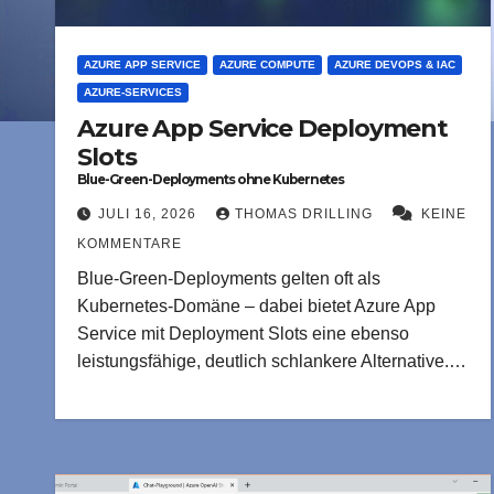
AZURE APP SERVICE
AZURE COMPUTE
AZURE DEVOPS & IAC
AZURE-SERVICES
Azure App Service Deployment
Slots
Blue-Green-Deployments ohne Kubernetes
JULI 16, 2026
THOMAS DRILLING
KEINE
KOMMENTARE
Blue-Green-Deployments gelten oft als
Kubernetes-Domäne – dabei bietet Azure App
Service mit Deployment Slots eine ebenso
leistungsfähige, deutlich schlankere Alternative.…