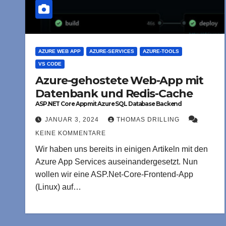
AZURE WEB APP
AZURE-SERVICES
AZURE-TOOLS
VS CODE
Azure-gehostete Web-App mit
Datenbank und Redis-Cache
ASP.NET Core App mit Azure SQL Database Backend
bereitstellen
JANUAR 3, 2024
THOMAS DRILLING
KEINE KOMMENTARE
Wir haben uns bereits in einigen Artikeln mit den
Azure App Services auseinandergesetzt. Nun
wollen wir eine ASP.Net-Core-Frontend-App
(Linux) auf…