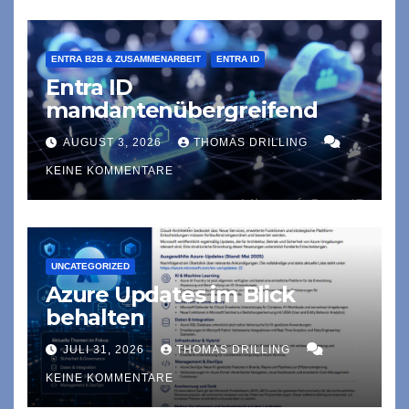
ENTRA B2B & ZUSAMMENARBEIT
ENTRA ID
Entra ID
mandantenübergreifend
AUGUST 3, 2026
THOMAS DRILLING
KEINE KOMMENTARE
UNCATEGORIZED
Azure Updates im Blick
behalten
JULI 31, 2026
THOMAS DRILLING
KEINE KOMMENTARE