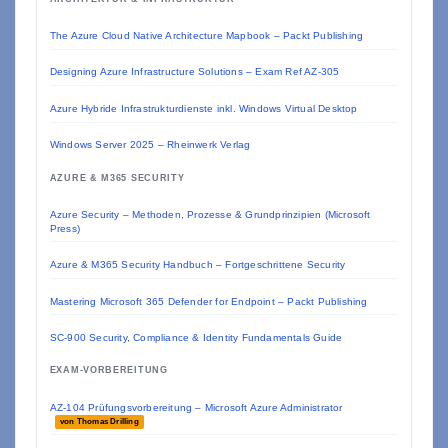
The Azure Cloud Native Architecture Mapbook – Packt Publishing
Designing Azure Infrastructure Solutions – Exam Ref AZ-305
Azure Hybride Infrastrukturdienste inkl. Windows Virtual Desktop
Windows Server 2025 – Rheinwerk Verlag
AZURE & M365 SECURITY
Azure Security – Methoden, Prozesse & Grundprinzipien (Microsoft
Press)
Azure & M365 Security Handbuch – Fortgeschrittene Security
Mastering Microsoft 365 Defender for Endpoint – Packt Publishing
SC-900 Security, Compliance & Identity Fundamentals Guide
EXAM-VORBEREITUNG
AZ-104 Prüfungsvorbereitung – Microsoft Azure Administrator
von Thomas Drilling