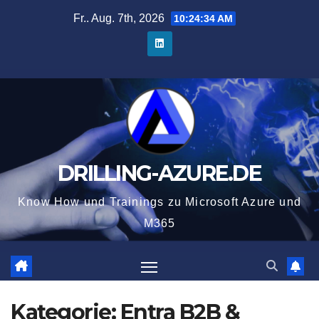
Zum
Fr.. Aug. 7th, 2026
10:24:35 AM
Inhalt
springen
DRILLING-AZURE.DE
Know How und Trainings zu Microsoft Azure und
M365
Kategorie:
Entra B2B &