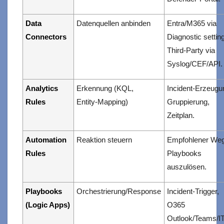
Data
Datenquellen anbinden
Entra/M365 via
Connectors
Diagnostic settin
Third‑Party via
Syslog/CEF/API.
Analytics
Erkennung (KQL,
Incident‑Erzeugu
Rules
Entity‑Mapping)
Gruppierung,
Zeitplan.
Automation
Reaktion steuern
Empfohlener Weg
Rules
Playbooks
auszulösen.
Playbooks
Orchestrierung/Response
Incident‑Trigger,
(Logic Apps)
O365
Outlook/Teams/