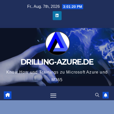
Zum
Fr.. Aug. 7th, 2026
3:01:21 PM
Inhalt
springen
DRILLING-AZURE.DE
Know How und Trainings zu Microsoft Azure und
M365