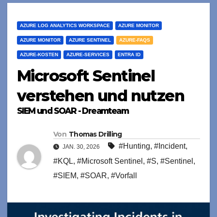
AZURE LOG ANALYTICS WORKSPACE
AZURE MONITOR
AZURE MONITOR
AZURE SENTINEL
AZURE-FAQS
AZURE-KOSTEN
AZURE-SERVICES
ENTRA ID
Microsoft Sentinel
verstehen und nutzen
SIEM und SOAR - Dreamteam
Von
Thomas Drilling
#Hunting
,
#Incident
,
JAN. 30, 2026
#KQL
,
#Microsoft Sentinel
,
#S
,
#Sentinel
,
#SIEM
,
#SOAR
,
#Vorfall