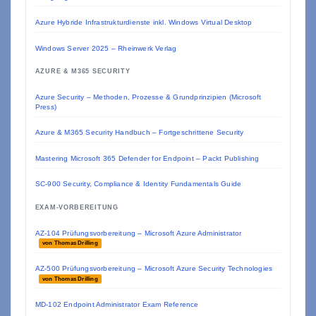
Azure Hybride Infrastrukturdienste inkl. Windows Virtual Desktop
Windows Server 2025 – Rheinwerk Verlag
AZURE & M365 SECURITY
Azure Security – Methoden, Prozesse & Grundprinzipien (Microsoft
Press)
Azure & M365 Security Handbuch – Fortgeschrittene Security
Mastering Microsoft 365 Defender for Endpoint – Packt Publishing
SC-900 Security, Compliance & Identity Fundamentals Guide
EXAM-VORBEREITUNG
AZ-104 Prüfungsvorbereitung – Microsoft Azure Administrator
von Thomas Drilling
AZ-500 Prüfungsvorbereitung – Microsoft Azure Security Technologies
von Thomas Drilling
MD-102 Endpoint Administrator Exam Reference