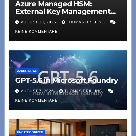
Azure Managed HSM:
External Key Management
jetzt in Public Preview
AUGUST 10, 2026
THOMAS DRILLING
KEINE KOMMENTARE
AZURE-NEWS
GPT-5.6 in Microsoft Foundry
AUGUST 7, 2026
THOMAS DRILLING
KEINE KOMMENTARE
UNCATEGORIZED