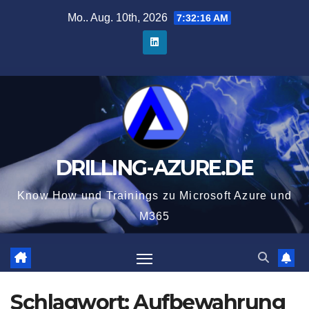
Zum
Mo.. Aug. 10th, 2026
7:32:17 AM
Inhalt
springen
DRILLING-AZURE.DE
Know How und Trainings zu Microsoft Azure und
M365
Schlagwort:
Aufbewahrung