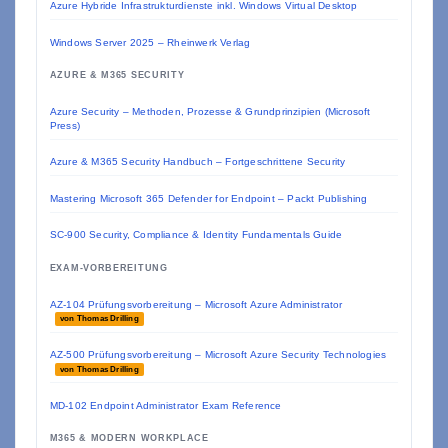
Azure Hybride Infrastrukturdienste inkl. Windows Virtual Desktop
Windows Server 2025 – Rheinwerk Verlag
AZURE & M365 SECURITY
Azure Security – Methoden, Prozesse & Grundprinzipien (Microsoft
Press)
Azure & M365 Security Handbuch – Fortgeschrittene Security
Mastering Microsoft 365 Defender for Endpoint – Packt Publishing
SC-900 Security, Compliance & Identity Fundamentals Guide
EXAM-VORBEREITUNG
AZ-104 Prüfungsvorbereitung – Microsoft Azure Administrator
von Thomas Drilling
AZ-500 Prüfungsvorbereitung – Microsoft Azure Security Technologies
von Thomas Drilling
MD-102 Endpoint Administrator Exam Reference
M365 & MODERN WORKPLACE