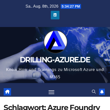
Zum
Sa.. Aug. 8th, 2026
5:34:27 PM
Inhalt
springen
DRILLING-AZURE.DE
Know How und Trainings zu Microsoft Azure und
M365
Schlagwort:
Azure Foundry