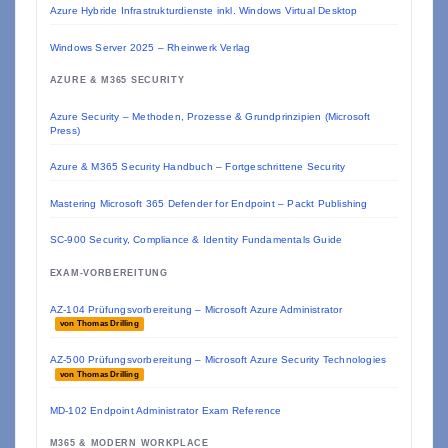
Azure Hybride Infrastrukturdienste inkl. Windows Virtual Desktop
Windows Server 2025 – Rheinwerk Verlag
AZURE & M365 SECURITY
Azure Security – Methoden, Prozesse & Grundprinzipien (Microsoft
Press)
Azure & M365 Security Handbuch – Fortgeschrittene Security
Mastering Microsoft 365 Defender for Endpoint – Packt Publishing
SC-900 Security, Compliance & Identity Fundamentals Guide
EXAM-VORBEREITUNG
AZ-104 Prüfungsvorbereitung – Microsoft Azure Administrator
von Thomas Drilling
AZ-500 Prüfungsvorbereitung – Microsoft Azure Security Technologies
von Thomas Drilling
MD-102 Endpoint Administrator Exam Reference
M365 & MODERN WORKPLACE