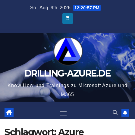
Zum
So.. Aug. 9th, 2026
12:20:57 PM
Inhalt
springen
DRILLING-AZURE.DE
Know How und Trainings zu Microsoft Azure und
M365
Schlagwort:
Azure