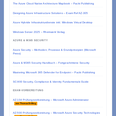
The Azure Cloud Native Architecture Mapbook – Packt Publishing
Designing Azure Infrastructure Solutions – Exam Ref AZ-305
Azure Hybride Infrastrukturdienste inkl. Windows Virtual Desktop
Windows Server 2025 – Rheinwerk Verlag
AZURE & M365 SECURITY
Azure Security – Methoden, Prozesse & Grundprinzipien (Microsoft
Press)
Azure & M365 Security Handbuch – Fortgeschrittene Security
Mastering Microsoft 365 Defender for Endpoint – Packt Publishing
SC-900 Security, Compliance & Identity Fundamentals Guide
EXAM-VORBEREITUNG
AZ-104 Prüfungsvorbereitung – Microsoft Azure Administrator
von Thomas Drilling
AZ-500 Prüfungsvorbereitung – Microsoft Azure Security Technologies