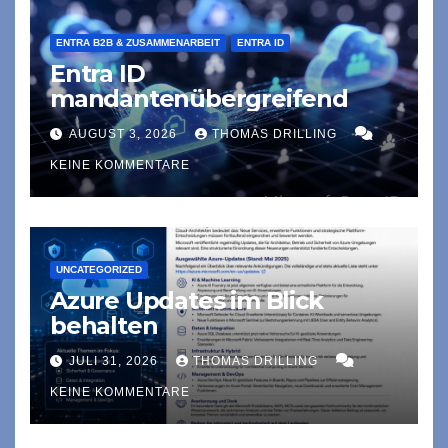
ENTRA B2B & ZUSAMMENARBEIT
ENTRA ID
Entra ID
mandantenübergreifend
AUGUST 3, 2026
THOMAS DRILLING
KEINE KOMMENTARE
UNCATEGORIZED
Azure Updates im Blick
behalten
JULI 31, 2026
THOMAS DRILLING
KEINE KOMMENTARE