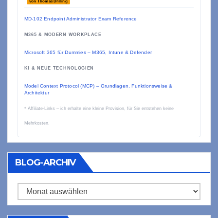
von Thomas Drilling
MD-102 Endpoint Administrator Exam Reference
M365 & MODERN WORKPLACE
Microsoft 365 für Dummies – M365, Intune & Defender
KI & NEUE TECHNOLOGIEN
Model Context Protocol (MCP) – Grundlagen, Funktionsweise &
Architektur
* Affiliate-Links – ich erhalte eine kleine Provision, für Sie entstehen keine
Mehrkosten.
BLOG-ARCHIV
Blog-
Archiv