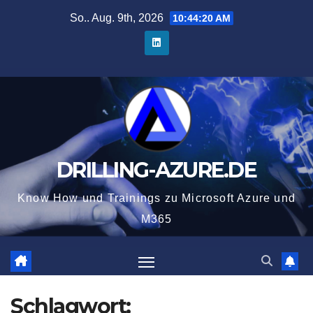
Zum
So.. Aug. 9th, 2026
10:44:21 AM
Inhalt
springen
DRILLING-AZURE.DE
Know How und Trainings zu Microsoft Azure und
M365
Schlagwort: