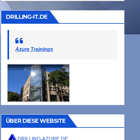
DRILLING-IT.DE
Azure Trainings
ÜBER DIESE WEBSITE
DRILLING-AZURE.DE