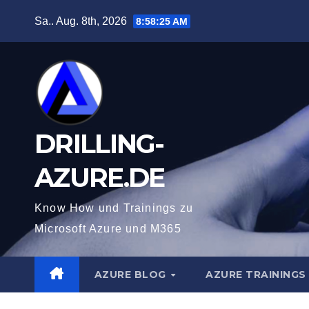
Zum
Sa.. Aug. 8th, 2026
8:58:26 AM
Inhalt
springen
DRILLING-
AZURE.DE
Know How und Trainings zu
Microsoft Azure und M365
AZURE BLOG
AZURE TRAININGS