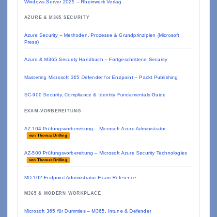
Windows Server 2025 – Rheinwerk Verlag
AZURE & M365 SECURITY
Azure Security – Methoden, Prozesse & Grundprinzipien (Microsoft
Press)
Azure & M365 Security Handbuch – Fortgeschrittene Security
Mastering Microsoft 365 Defender for Endpoint – Packt Publishing
SC-900 Security, Compliance & Identity Fundamentals Guide
EXAM-VORBEREITUNG
AZ-104 Prüfungsvorbereitung – Microsoft Azure Administrator
von Thomas Drilling
AZ-500 Prüfungsvorbereitung – Microsoft Azure Security Technologies
von Thomas Drilling
MD-102 Endpoint Administrator Exam Reference
M365 & MODERN WORKPLACE
Microsoft 365 für Dummies – M365, Intune & Defender