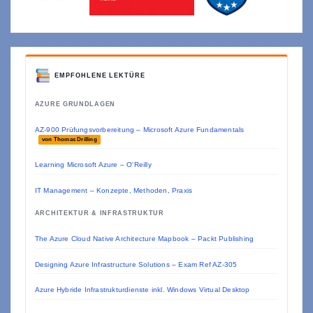
EMPFOHLENE LEKTÜRE
AZURE GRUNDLAGEN
AZ-900 Prüfungsvorbereitung – Microsoft Azure Fundamentals
von Thomas Drilling
Learning Microsoft Azure – O'Reilly
IT Management – Konzepte, Methoden, Praxis
ARCHITEKTUR & INFRASTRUKTUR
The Azure Cloud Native Architecture Mapbook – Packt Publishing
Designing Azure Infrastructure Solutions – Exam Ref AZ-305
Azure Hybride Infrastrukturdienste inkl. Windows Virtual Desktop