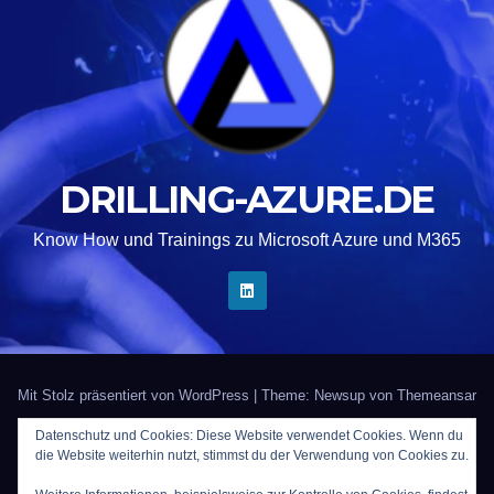
DRILLING-AZURE.DE
Know How und Trainings zu Microsoft Azure und M365
Mit Stolz präsentiert von WordPress
|
Theme: Newsup von
Themeansar
Datenschutz und Cookies: Diese Website verwendet Cookies. Wenn du
Startseite
Kontakt
Impressum
Trainer gesucht?
die Website weiterhin nutzt, stimmst du der Verwendung von Cookies zu.