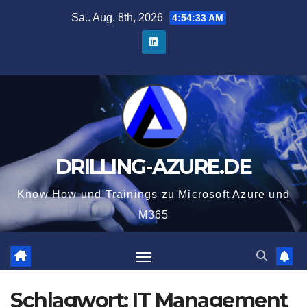
Zum
Sa.. Aug. 8th, 2026
4:54:34 AM
Inhalt
springen
DRILLING-AZURE.DE
Know How und Trainings zu Microsoft Azure und
M365
Schlagwort:
IT Management