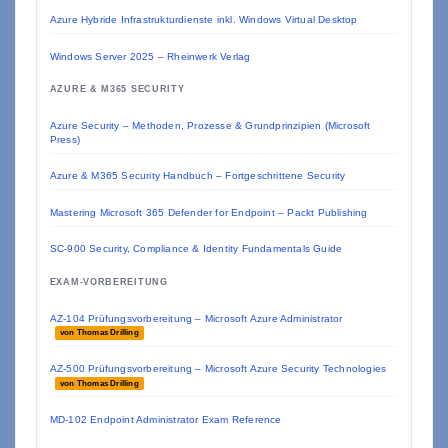
Azure Hybride Infrastrukturdienste inkl. Windows Virtual Desktop
Windows Server 2025 – Rheinwerk Verlag
AZURE & M365 SECURITY
Azure Security – Methoden, Prozesse & Grundprinzipien (Microsoft
Press)
Azure & M365 Security Handbuch – Fortgeschrittene Security
Mastering Microsoft 365 Defender for Endpoint – Packt Publishing
SC-900 Security, Compliance & Identity Fundamentals Guide
EXAM-VORBEREITUNG
AZ-104 Prüfungsvorbereitung – Microsoft Azure Administrator
von Thomas Drilling
AZ-500 Prüfungsvorbereitung – Microsoft Azure Security Technologies
von Thomas Drilling
MD-102 Endpoint Administrator Exam Reference