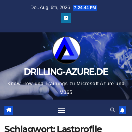
Zum
Do.. Aug. 6th, 2026
7:24:45 PM
Inhalt
springen
DRILLING-AZURE.DE
Know How und Trainings zu Microsoft Azure und
M365
Schlagwort:
Lastprofile