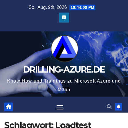
Zum
So.. Aug. 9th, 2026
10:44:09 PM
Inhalt
springen
DRILLING-AZURE.DE
Know How und Trainings zu Microsoft Azure und
M365
Schlagwort:
Loadtest