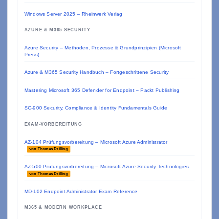
Windows Server 2025 – Rheinwerk Verlag
AZURE & M365 SECURITY
Azure Security – Methoden, Prozesse & Grundprinzipien (Microsoft
Press)
Azure & M365 Security Handbuch – Fortgeschrittene Security
Mastering Microsoft 365 Defender for Endpoint – Packt Publishing
SC-900 Security, Compliance & Identity Fundamentals Guide
EXAM-VORBEREITUNG
AZ-104 Prüfungsvorbereitung – Microsoft Azure Administrator
von Thomas Drilling
AZ-500 Prüfungsvorbereitung – Microsoft Azure Security Technologies
von Thomas Drilling
MD-102 Endpoint Administrator Exam Reference
M365 & MODERN WORKPLACE