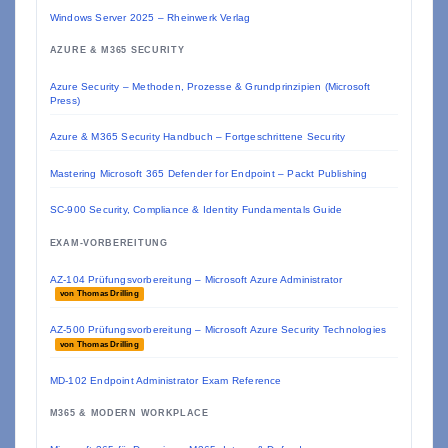
Windows Server 2025 – Rheinwerk Verlag
AZURE & M365 SECURITY
Azure Security – Methoden, Prozesse & Grundprinzipien (Microsoft
Press)
Azure & M365 Security Handbuch – Fortgeschrittene Security
Mastering Microsoft 365 Defender for Endpoint – Packt Publishing
SC-900 Security, Compliance & Identity Fundamentals Guide
EXAM-VORBEREITUNG
AZ-104 Prüfungsvorbereitung – Microsoft Azure Administrator
von Thomas Drilling
AZ-500 Prüfungsvorbereitung – Microsoft Azure Security Technologies
von Thomas Drilling
MD-102 Endpoint Administrator Exam Reference
M365 & MODERN WORKPLACE