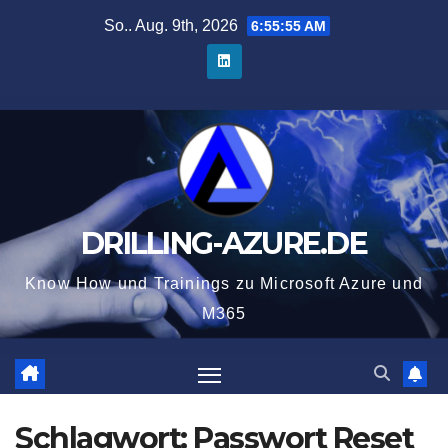
Zum
So.. Aug. 9th, 2026
6:55:55 AM
Inhalt
springen
DRILLING-AZURE.DE
Know How und Trainings zu Microsoft Azure und
M365
Schlagwort:
Passwort Reset