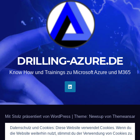
DRILLING-AZURE.DE
Know How und Trainings zu Microsoft Azure und M365
Mit Stolz präsentiert von WordPress
|
Theme: Newsup von
Themeansar
Datenschutz und Cookies: Diese Website verwendet Cookies. Wenn du
Startseite
Kontakt
Impressum
Trainer gesucht?
die Website weiterhin nutzt, stimmst du der Verwendung von Cookies zu.