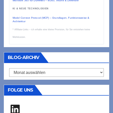
Microsoft 365 für Dummies – M365, Intune & Defender
KI & NEUE TECHNOLOGIEN
Model Context Protocol (MCP) – Grundlagen, Funktionsweise &
Architektur
* Affiliate-Links – ich erhalte eine kleine Provision, für Sie entstehen keine
Mehrkosten.
BLOG-ARCHIV
Blog-
Archiv
FOLGE UNS
LinkedIn