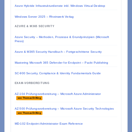
Azure Hybride Infrastrukturdienste inkl. Windows Virtual Desktop
Windows Server 2025 – Rheinwerk Verlag
AZURE & M365 SECURITY
Azure Security – Methoden, Prozesse & Grundprinzipien (Microsoft
Press)
Azure & M365 Security Handbuch – Fortgeschrittene Security
Mastering Microsoft 365 Defender for Endpoint – Packt Publishing
SC-900 Security, Compliance & Identity Fundamentals Guide
EXAM-VORBEREITUNG
AZ-104 Prüfungsvorbereitung – Microsoft Azure Administrator
von Thomas Drilling
AZ-500 Prüfungsvorbereitung – Microsoft Azure Security Technologies
von Thomas Drilling
MD-102 Endpoint Administrator Exam Reference