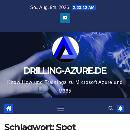
Zum
So.. Aug. 9th, 2026
2:23:12 AM
Inhalt
springen
DRILLING-AZURE.DE
Know How und Trainings zu Microsoft Azure und
M365
Schlagwort:
Spot