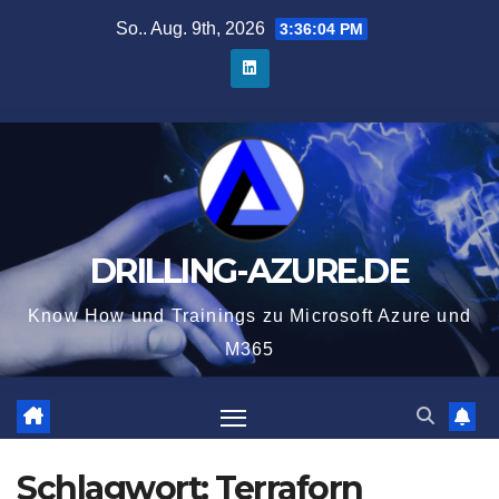
Zum
So.. Aug. 9th, 2026
3:36:05 PM
Inhalt
springen
DRILLING-AZURE.DE
Know How und Trainings zu Microsoft Azure und
M365
Schlagwort:
Terraforn