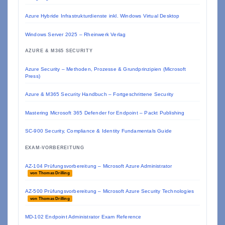
Azure Hybride Infrastrukturdienste inkl. Windows Virtual Desktop
Windows Server 2025 – Rheinwerk Verlag
AZURE & M365 SECURITY
Azure Security – Methoden, Prozesse & Grundprinzipien (Microsoft
Press)
Azure & M365 Security Handbuch – Fortgeschrittene Security
Mastering Microsoft 365 Defender for Endpoint – Packt Publishing
SC-900 Security, Compliance & Identity Fundamentals Guide
EXAM-VORBEREITUNG
AZ-104 Prüfungsvorbereitung – Microsoft Azure Administrator
von Thomas Drilling
AZ-500 Prüfungsvorbereitung – Microsoft Azure Security Technologies
von Thomas Drilling
MD-102 Endpoint Administrator Exam Reference