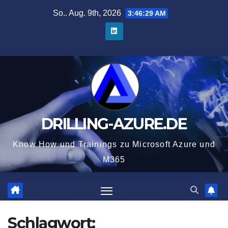
Zum
So.. Aug. 9th, 2026
3:46:30 AM
Inhalt
springen
DRILLING-AZURE.DE
Know How und Trainings zu Microsoft Azure und
M365
Schlagwort: