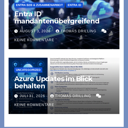
ENTRA B2B & ZUSAMMENARBEIT
ENTRA ID
Entra ID
mandantenübergreifend
AUGUST 3, 2026
THOMAS DRILLING
KEINE KOMMENTARE
UNCATEGORIZED
Azure Updates im Blick
behalten
JULI 31, 2026
THOMAS DRILLING
KEINE KOMMENTARE