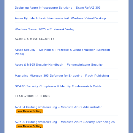
Designing Azure Infrastructure Solutions – Exam Ref AZ-305
Azure Hybride Infrastrukturdienste inkl. Windows Virtual Desktop
Windows Server 2025 – Rheinwerk Verlag
AZURE & M365 SECURITY
Azure Security – Methoden, Prozesse & Grundprinzipien (Microsoft
Press)
Azure & M365 Security Handbuch – Fortgeschrittene Security
Mastering Microsoft 365 Defender for Endpoint – Packt Publishing
SC-900 Security, Compliance & Identity Fundamentals Guide
EXAM-VORBEREITUNG
AZ-104 Prüfungsvorbereitung – Microsoft Azure Administrator
von Thomas Drilling
AZ-500 Prüfungsvorbereitung – Microsoft Azure Security Technologies
von Thomas Drilling