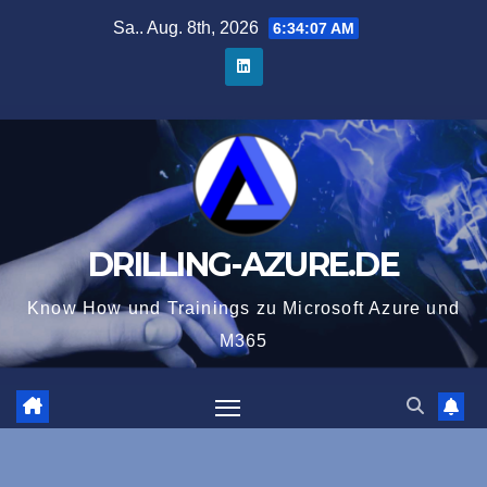
Zum
Sa.. Aug. 8th, 2026
6:34:09 AM
Inhalt
springen
DRILLING-AZURE.DE
Know How und Trainings zu Microsoft Azure und
M365