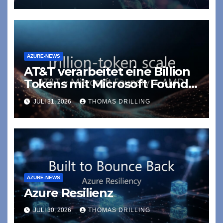
AZURE-NEWS
AT&T verarbeitet eine Billion
Tokens mit Microsoft Foundry
und AMD auf Azure
JULI 31, 2026
THOMAS DRILLING
AZURE-NEWS
Azure Resilienz
JULI 30, 2026
THOMAS DRILLING