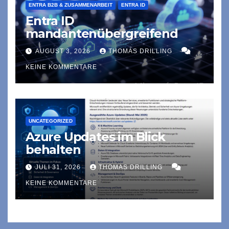
ENTRA B2B & ZUSAMMENARBEIT
ENTRA ID
Entra ID
mandantenübergreifend
AUGUST 3, 2026
THOMAS DRILLING
KEINE KOMMENTARE
UNCATEGORIZED
Azure Updates im Blick
behalten
JULI 31, 2026
THOMAS DRILLING
KEINE KOMMENTARE