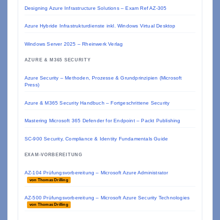
Designing Azure Infrastructure Solutions – Exam Ref AZ-305
Azure Hybride Infrastrukturdienste inkl. Windows Virtual Desktop
Windows Server 2025 – Rheinwerk Verlag
AZURE & M365 SECURITY
Azure Security – Methoden, Prozesse & Grundprinzipien (Microsoft
Press)
Azure & M365 Security Handbuch – Fortgeschrittene Security
Mastering Microsoft 365 Defender for Endpoint – Packt Publishing
SC-900 Security, Compliance & Identity Fundamentals Guide
EXAM-VORBEREITUNG
AZ-104 Prüfungsvorbereitung – Microsoft Azure Administrator
von Thomas Drilling
AZ-500 Prüfungsvorbereitung – Microsoft Azure Security Technologies
von Thomas Drilling