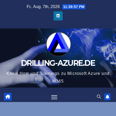
Zum
Fr.. Aug. 7th, 2026
11:39:58 PM
Inhalt
springen
DRILLING-AZURE.DE
Know How und Trainings zu Microsoft Azure und
M365