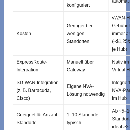
automati
konfiguriert
vWAN-H
Geringer bei
Gebühr fä
Kosten
wenigen
immer a
Standorten
(~$1,25/
je Hub)
ExpressRoute-
Manuell über
Nativ im
Integration
Gateway
Virtual 
SD-WAN-Integration
Integrier
Eigene NVA-
(z. B. Barracuda,
NVA-Par
Lösung notwendig
Cisco)
im Hub
Ab ~5–1
Geeignet für Anzahl
1–10 Standorte
Standort
Standorte
typisch
ideal >2