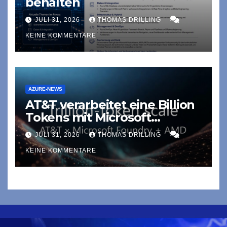
behalten
JULI 31, 2026
THOMAS DRILLING
KEINE KOMMENTARE
AZURE-NEWS
AT&T verarbeitet eine Billion
Tokens mit Microsoft
Foundry und AMD auf Azure
JULI 31, 2026
THOMAS DRILLING
KEINE KOMMENTARE