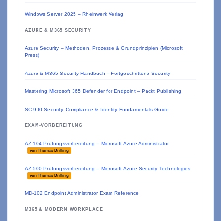
Windows Server 2025 – Rheinwerk Verlag
AZURE & M365 SECURITY
Azure Security – Methoden, Prozesse & Grundprinzipien (Microsoft
Press)
Azure & M365 Security Handbuch – Fortgeschrittene Security
Mastering Microsoft 365 Defender for Endpoint – Packt Publishing
SC-900 Security, Compliance & Identity Fundamentals Guide
EXAM-VORBEREITUNG
AZ-104 Prüfungsvorbereitung – Microsoft Azure Administrator
von Thomas Drilling
AZ-500 Prüfungsvorbereitung – Microsoft Azure Security Technologies
von Thomas Drilling
MD-102 Endpoint Administrator Exam Reference
M365 & MODERN WORKPLACE