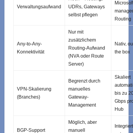
Microsof
Verwaltungsaufwand
UDRs, Gateways
manage
selbst pflegen
Routing
Nur mit
zusätzlichem
Any-to-Any-
Nativ, ou
Routing-Aufwand
Konnektivität
the box
(NVA oder Route
Server)
Skaliert
Begrenzt durch
automat
VPN-Skalierung
manuelles
bis zu 2
(Branches)
Gateway-
Gbps pr
Management
Hub
Möglich, aber
Integriert
BGP-Support
manuell