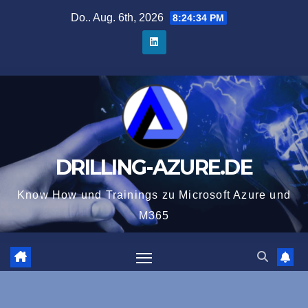
Zum
Do.. Aug. 6th, 2026
8:24:35 PM
Inhalt
springen
DRILLING-AZURE.DE
Know How und Trainings zu Microsoft Azure und
M365