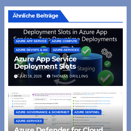
Ähnliche Beiträge
AZURE APP SERVICE
AZURE COMPUTE
AZURE DEVOPS & IAC
AZURE-SERVICES
Azure App Service
Deployment Slots
JULI 16, 2026
THOMAS DRILLING
AZURE GOVERNANCE & SICHERHEIT
AZURE SENTINEL
AZURE-SERVICES
Azure Defender for Cloud