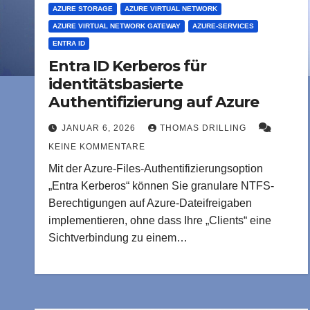
AZURE STORAGE
AZURE VIRTUAL NETWORK
AZURE VIRTUAL NETWORK GATEWAY
AZURE-SERVICES
ENTRA ID
Entra ID Kerberos für
identitätsbasierte
Authentifizierung auf Azure
Files
JANUAR 6, 2026
THOMAS DRILLING
NTFS-Rechte auf Cloudspeicher - was passiert im Hintergrund ?
KEINE KOMMENTARE
Mit der Azure-Files-Authentifizierungsoption
„Entra Kerberos“ können Sie granulare NTFS-
Berechtigungen auf Azure-Dateifreigaben
implementieren, ohne dass Ihre „Clients“ eine
Sichtverbindung zu einem…