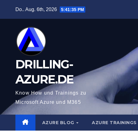
Zum
Do.. Aug. 6th, 2026
5:41:36 PM
Inhalt
springen
DRILLING-
AZURE.DE
Know How und Trainings zu
Microsoft Azure und M365
AZURE BLOG
AZURE TRAININGS