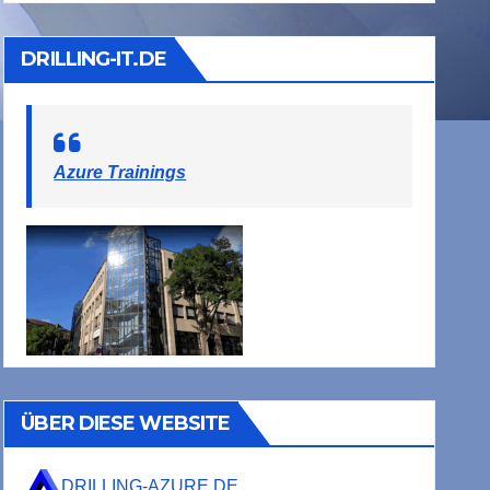
DRILLING-IT.DE
Azure Trainings
ÜBER DIESE WEBSITE
DRILLING-AZURE.DE