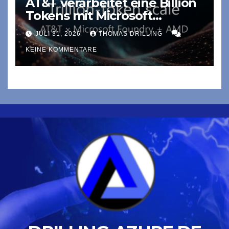
AT&T verarbeitet eine Billion
Tokens mit Microsoft
Foundry und AMD auf Azure
JULI 31, 2026
THOMAS DRILLING
KEINE KOMMENTARE