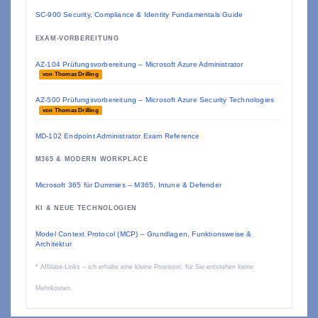
SC-900 Security, Compliance & Identity Fundamentals Guide
EXAM-VORBEREITUNG
AZ-104 Prüfungsvorbereitung – Microsoft Azure Administrator
von Thomas Drilling
AZ-500 Prüfungsvorbereitung – Microsoft Azure Security Technologies
von Thomas Drilling
MD-102 Endpoint Administrator Exam Reference
M365 & MODERN WORKPLACE
Microsoft 365 für Dummies – M365, Intune & Defender
KI & NEUE TECHNOLOGIEN
Model Context Protocol (MCP) – Grundlagen, Funktionsweise &
Architektur
* Affiliate-Links – ich erhalte eine kleine Provision, für Sie entstehen keine
Mehrkosten.