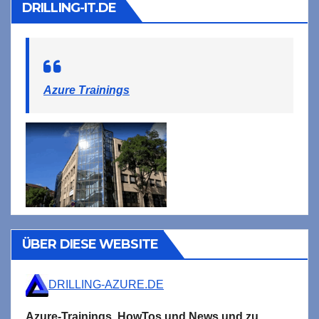
DRILLING-IT.DE
Azure Trainings
ÜBER DIESE WEBSITE
DRILLING-AZURE.DE
Azure-Trainings,
HowTos und News und zu