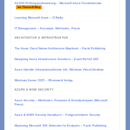
AZ-900 Prüfungsvorbereitung – Microsoft Azure Fundamentals
von Thomas Drilling
Learning Microsoft Azure – O'Reilly
IT Management – Konzepte, Methoden, Praxis
ARCHITEKTUR & INFRASTRUKTUR
The Azure Cloud Native Architecture Mapbook – Packt Publishing
Designing Azure Infrastructure Solutions – Exam Ref AZ-305
Azure Hybride Infrastrukturdienste inkl. Windows Virtual Desktop
Windows Server 2025 – Rheinwerk Verlag
AZURE & M365 SECURITY
Azure Security – Methoden, Prozesse & Grundprinzipien (Microsoft
Press)
Azure & M365 Security Handbuch – Fortgeschrittene Security
Mastering Microsoft 365 Defender for Endpoint – Packt Publishing