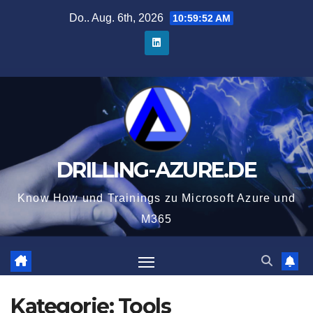
Zum
Do.. Aug. 6th, 2026
10:59:53 AM
Inhalt
springen
DRILLING-AZURE.DE
Know How und Trainings zu Microsoft Azure und
M365
Kategorie:
Tools