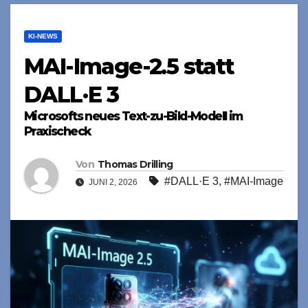
KI-NEWS
MAI-Image-2.5 statt
DALL·E 3
Microsofts neues Text-zu-Bild-Modell im
Praxischeck
Von
Thomas Drilling
#DALL·E 3
,
#MAI-Image
JUNI 2, 2026