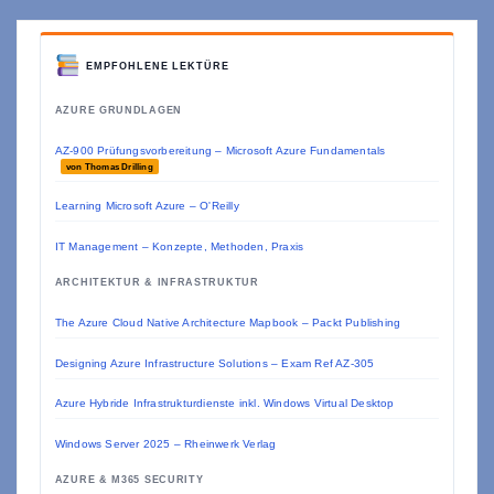
EMPFOHLENE LEKTÜRE
AZURE GRUNDLAGEN
AZ-900 Prüfungsvorbereitung – Microsoft Azure Fundamentals
von Thomas Drilling
Learning Microsoft Azure – O'Reilly
IT Management – Konzepte, Methoden, Praxis
ARCHITEKTUR & INFRASTRUKTUR
The Azure Cloud Native Architecture Mapbook – Packt Publishing
Designing Azure Infrastructure Solutions – Exam Ref AZ-305
Azure Hybride Infrastrukturdienste inkl. Windows Virtual Desktop
Windows Server 2025 – Rheinwerk Verlag
AZURE & M365 SECURITY