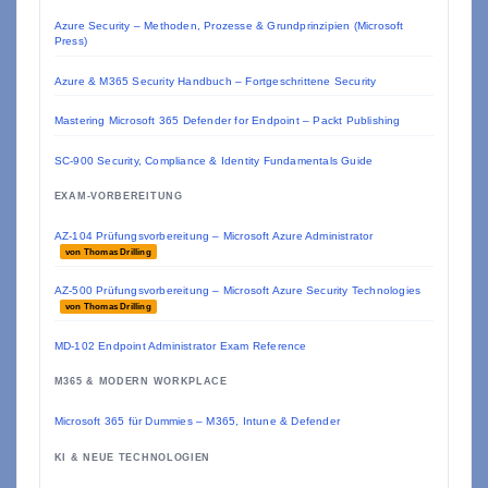
Azure Security – Methoden, Prozesse & Grundprinzipien (Microsoft
Press)
Azure & M365 Security Handbuch – Fortgeschrittene Security
Mastering Microsoft 365 Defender for Endpoint – Packt Publishing
SC-900 Security, Compliance & Identity Fundamentals Guide
EXAM-VORBEREITUNG
AZ-104 Prüfungsvorbereitung – Microsoft Azure Administrator
von Thomas Drilling
AZ-500 Prüfungsvorbereitung – Microsoft Azure Security Technologies
von Thomas Drilling
MD-102 Endpoint Administrator Exam Reference
M365 & MODERN WORKPLACE
Microsoft 365 für Dummies – M365, Intune & Defender
KI & NEUE TECHNOLOGIEN