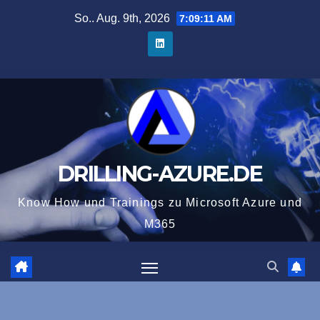
Zum
So.. Aug. 9th, 2026
7:09:13 AM
Inhalt
springen
DRILLING-AZURE.DE
Know How und Trainings zu Microsoft Azure und
M365