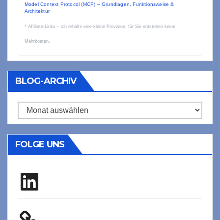
Model Context Protocol (MCP) – Grundlagen, Funktionsweise &
Architektur
* Affiliate-Links – ich erhalte eine kleine Provision, für Sie entstehen keine
Mehrkosten.
BLOG-ARCHIV
Blog-
Archiv
FOLGE UNS
LinkedIn