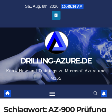
Zum
Sa.. Aug. 8th, 2026
10:45:37 AM
Inhalt
springen
DRILLING-AZURE.DE
Know How und Trainings zu Microsoft Azure und
M365
Schlagwort:
AZ-900 Prüfung