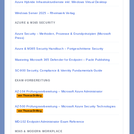
Azure Hybride Infrastrukturdienste inkl. Windows Virtual Desktop
Windows Server 2025 – Rheinwerk Verlag
AZURE & M365 SECURITY
Azure Security – Methoden, Prozesse & Grundprinzipien (Microsoft
Press)
Azure & M365 Security Handbuch – Fortgeschrittene Security
Mastering Microsoft 365 Defender for Endpoint – Packt Publishing
SC-900 Security, Compliance & Identity Fundamentals Guide
EXAM-VORBEREITUNG
AZ-104 Prüfungsvorbereitung – Microsoft Azure Administrator
von Thomas Drilling
AZ-500 Prüfungsvorbereitung – Microsoft Azure Security Technologies
von Thomas Drilling
MD-102 Endpoint Administrator Exam Reference
M365 & MODERN WORKPLACE