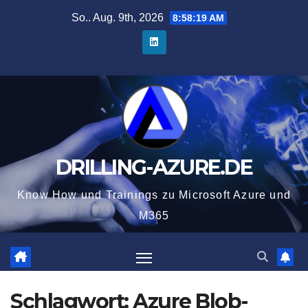
Zum
So.. Aug. 9th, 2026
8:58:20 AM
Inhalt
springen
DRILLING-AZURE.DE
Know How und Trainings zu Microsoft Azure und
M365
Schlagwort:
Azure Blob-