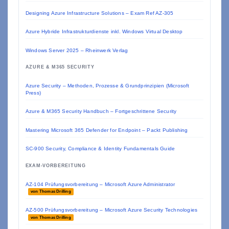
Designing Azure Infrastructure Solutions – Exam Ref AZ-305
Azure Hybride Infrastrukturdienste inkl. Windows Virtual Desktop
Windows Server 2025 – Rheinwerk Verlag
AZURE & M365 SECURITY
Azure Security – Methoden, Prozesse & Grundprinzipien (Microsoft
Press)
Azure & M365 Security Handbuch – Fortgeschrittene Security
Mastering Microsoft 365 Defender for Endpoint – Packt Publishing
SC-900 Security, Compliance & Identity Fundamentals Guide
EXAM-VORBEREITUNG
AZ-104 Prüfungsvorbereitung – Microsoft Azure Administrator
von Thomas Drilling
AZ-500 Prüfungsvorbereitung – Microsoft Azure Security Technologies
von Thomas Drilling