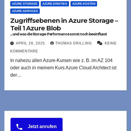
AZURE STORAGE
AZURE-EINSTIEG
AZURE-KOSTEN
AZURE-SERVICES
Zugriffsebenen in Azure Storage –
Teil 1 Azure Blob
... und was die Storage-Performance sonst noch beeinflusst
APRIL 28, 2025
THOMAS DRILLING
KEINE
KOMMENTARE
In nahezu allen Azure-Kursen wie z. B. im AZ 104
oder auch in meinem Kurs Azure Cloud Architect ist
der…
Jetzt anrufen