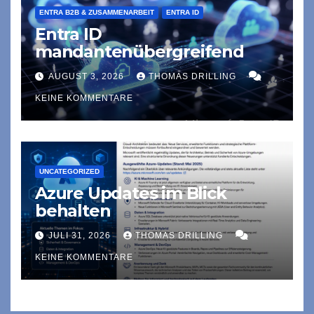
ENTRA B2B & ZUSAMMENARBEIT
ENTRA ID
Entra ID
mandantenübergreifend
AUGUST 3, 2026
THOMAS DRILLING
KEINE KOMMENTARE
UNCATEGORIZED
Azure Updates im Blick
behalten
JULI 31, 2026
THOMAS DRILLING
KEINE KOMMENTARE