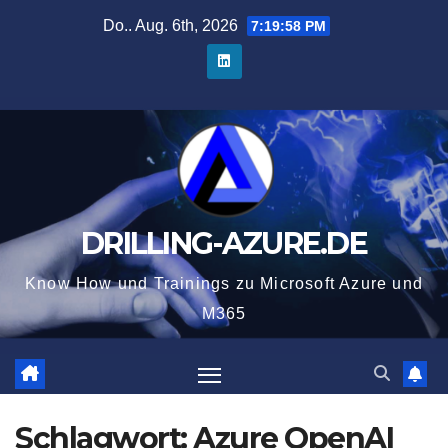
Zum
Do.. Aug. 6th, 2026
7:19:59 PM
Inhalt
springen
DRILLING-AZURE.DE
Know How und Trainings zu Microsoft Azure und
M365
Schlagwort:
Azure OpenAI