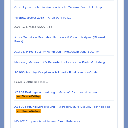
Azure Hybride Infrastrukturdienste inkl. Windows Virtual Desktop
Windows Server 2025 – Rheinwerk Verlag
AZURE & M365 SECURITY
Azure Security – Methoden, Prozesse & Grundprinzipien (Microsoft
Press)
Azure & M365 Security Handbuch – Fortgeschrittene Security
Mastering Microsoft 365 Defender for Endpoint – Packt Publishing
SC-900 Security, Compliance & Identity Fundamentals Guide
EXAM-VORBEREITUNG
AZ-104 Prüfungsvorbereitung – Microsoft Azure Administrator
von Thomas Drilling
AZ-500 Prüfungsvorbereitung – Microsoft Azure Security Technologies
von Thomas Drilling
MD-102 Endpoint Administrator Exam Reference