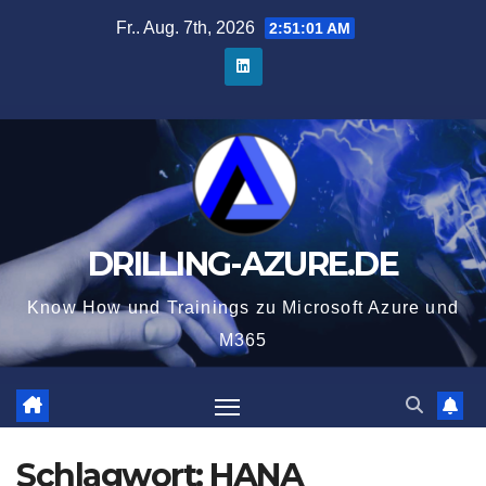
Zum
Fr.. Aug. 7th, 2026
2:51:02 AM
Inhalt
springen
DRILLING-AZURE.DE
Know How und Trainings zu Microsoft Azure und
M365
Schlagwort:
HANA