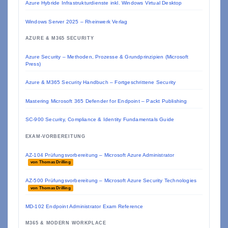
Azure Hybride Infrastrukturdienste inkl. Windows Virtual Desktop
Windows Server 2025 – Rheinwerk Verlag
AZURE & M365 SECURITY
Azure Security – Methoden, Prozesse & Grundprinzipien (Microsoft
Press)
Azure & M365 Security Handbuch – Fortgeschrittene Security
Mastering Microsoft 365 Defender for Endpoint – Packt Publishing
SC-900 Security, Compliance & Identity Fundamentals Guide
EXAM-VORBEREITUNG
AZ-104 Prüfungsvorbereitung – Microsoft Azure Administrator
von Thomas Drilling
AZ-500 Prüfungsvorbereitung – Microsoft Azure Security Technologies
von Thomas Drilling
MD-102 Endpoint Administrator Exam Reference
M365 & MODERN WORKPLACE