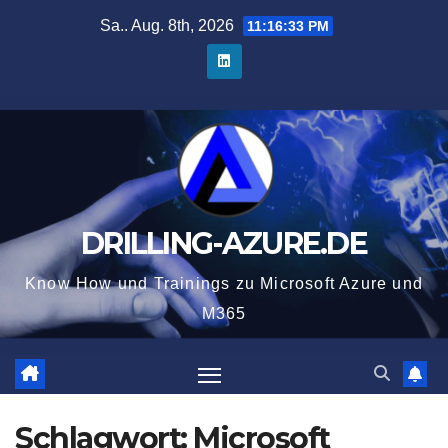
Zum
Sa.. Aug. 8th, 2026
11:16:34 PM
Inhalt
springen
DRILLING-AZURE.DE
Know How und Trainings zu Microsoft Azure und
M365
Schlagwort:
Microsoft