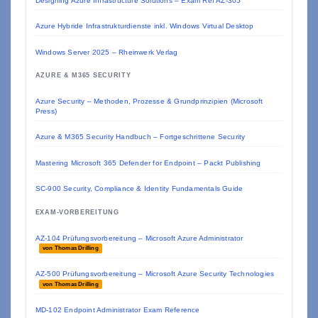
Designing Azure Infrastructure Solutions – Exam Ref AZ-305
Azure Hybride Infrastrukturdienste inkl. Windows Virtual Desktop
Windows Server 2025 – Rheinwerk Verlag
AZURE & M365 SECURITY
Azure Security – Methoden, Prozesse & Grundprinzipien (Microsoft
Press)
Azure & M365 Security Handbuch – Fortgeschrittene Security
Mastering Microsoft 365 Defender for Endpoint – Packt Publishing
SC-900 Security, Compliance & Identity Fundamentals Guide
EXAM-VORBEREITUNG
AZ-104 Prüfungsvorbereitung – Microsoft Azure Administrator
von Thomas Drilling
AZ-500 Prüfungsvorbereitung – Microsoft Azure Security Technologies
von Thomas Drilling
MD-102 Endpoint Administrator Exam Reference