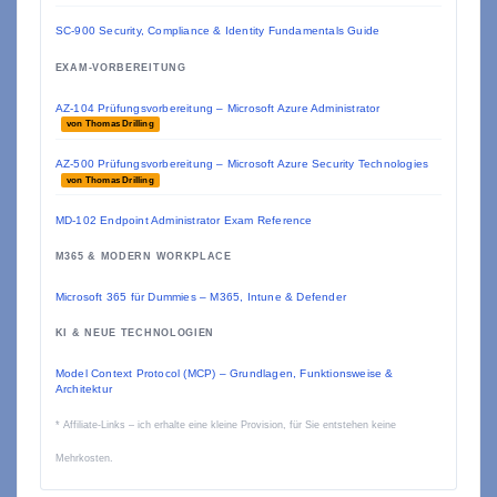
SC-900 Security, Compliance & Identity Fundamentals Guide
EXAM-VORBEREITUNG
AZ-104 Prüfungsvorbereitung – Microsoft Azure Administrator
von Thomas Drilling
AZ-500 Prüfungsvorbereitung – Microsoft Azure Security Technologies
von Thomas Drilling
MD-102 Endpoint Administrator Exam Reference
M365 & MODERN WORKPLACE
Microsoft 365 für Dummies – M365, Intune & Defender
KI & NEUE TECHNOLOGIEN
Model Context Protocol (MCP) – Grundlagen, Funktionsweise &
Architektur
* Affiliate-Links – ich erhalte eine kleine Provision, für Sie entstehen keine
Mehrkosten.