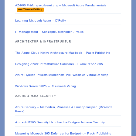
AZ-900 Prüfungsvorbereitung – Microsoft Azure Fundamentals
von Thomas Drilling
Learning Microsoft Azure – O'Reilly
IT Management – Konzepte, Methoden, Praxis
ARCHITEKTUR & INFRASTRUKTUR
The Azure Cloud Native Architecture Mapbook – Packt Publishing
Designing Azure Infrastructure Solutions – Exam Ref AZ-305
Azure Hybride Infrastrukturdienste inkl. Windows Virtual Desktop
Windows Server 2025 – Rheinwerk Verlag
AZURE & M365 SECURITY
Azure Security – Methoden, Prozesse & Grundprinzipien (Microsoft
Press)
Azure & M365 Security Handbuch – Fortgeschrittene Security
Mastering Microsoft 365 Defender for Endpoint – Packt Publishing