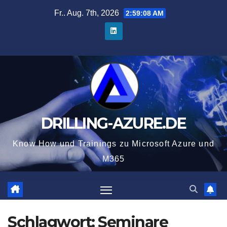
Zum
Fr.. Aug. 7th, 2026
2:59:08 AM
Inhalt
springen
DRILLING-AZURE.DE
Know How und Trainings zu Microsoft Azure und
M365
Schlagwort:
Seminare